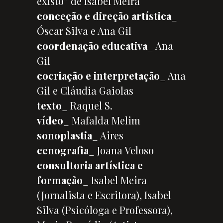
existo” de Isabel Meira
conceção e direção artística
_
Óscar Silva e Ana Gil
coordenação educativa
_ Ana
Gil
cocriação e interpretação
_ Ana
Gil e Cláudia Gaiolas
texto
_ Raquel S.
vídeo
_ Mafalda Melim
sonoplastia
_ Aires
cenografia
_ Joana Veloso
consultoria artística e
formação
_ Isabel Meira
(Jornalista e Escritora), Isabel
Silva (Psicóloga e Professora),