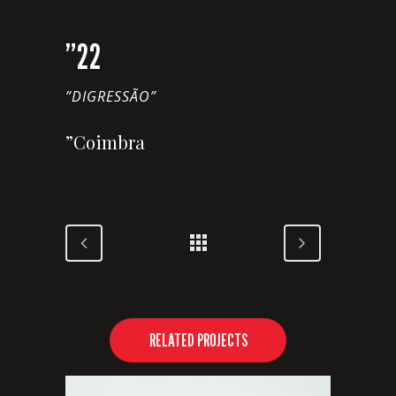
”22
”DIGRESSÃO”
”Coimbra
RELATED PROJECTS