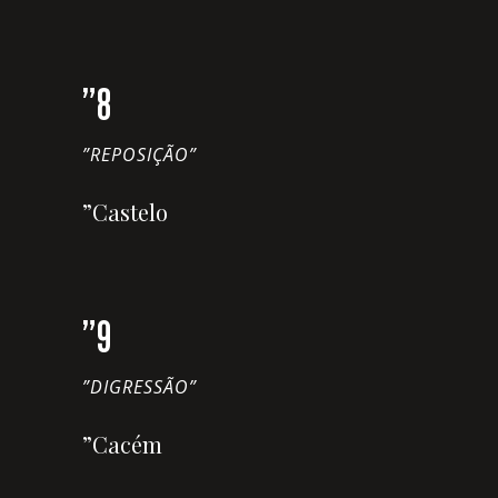
”8
”REPOSIÇÃO”
”Castelo
”9
”DIGRESSÃO”
”Cacém