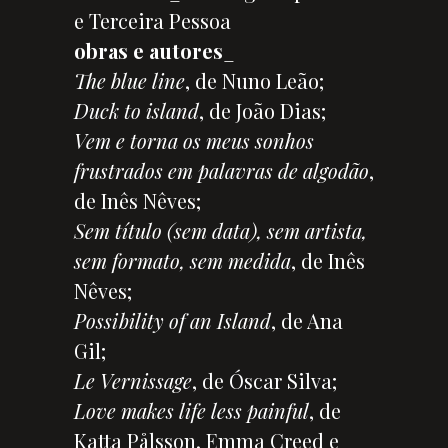
e Terceira Pessoa
obras e autores
_
The blue line
, de Nuno Leão;
Duck to island
, de João Dias;
Vem e torna os meus sonhos
frustrados em palavras de algodão
,
de Inês Nêves;
Sem título (sem data), sem artista,
sem formato, sem medida
, de Inês
Nêves;
Possibility of an Island
, de Ana
Gil;
Le Vernissage
, de Óscar Silva;
Love makes life less painful
, de
Katta Pålsson, Emma Creed e